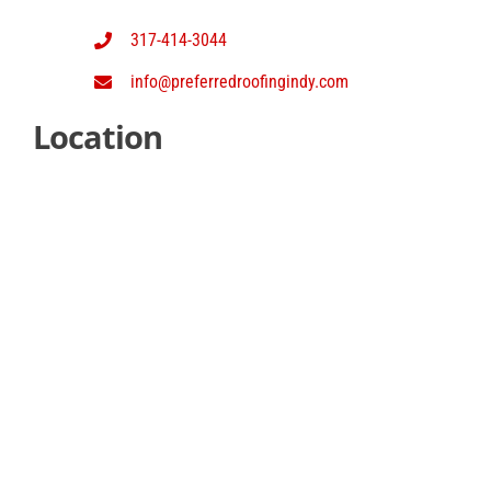
317-414-3044
info@preferredroofingindy.com
Location