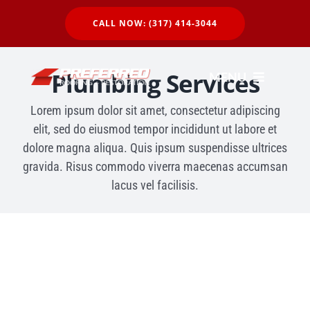
Skip
CALL NOW: (317) 414-3044
to
content
Plumbing Services
MENU
Lorem ipsum dolor sit amet, consectetur adipiscing
elit, sed do eiusmod tempor incididunt ut labore et
Residential
dolore magna aliqua. Quis ipsum suspendisse ultrices
gravida. Risus commodo viverra maecenas accumsan
Commercial
lacus vel facilisis.
About Us
Our Work
24Hour Callout