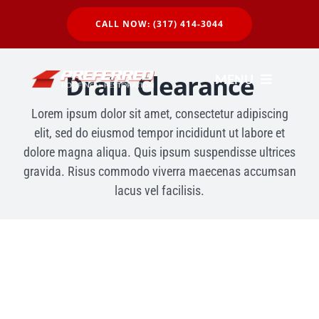
Skip
CALL NOW: (317) 414-3044
to
content
Drain Clearance
MENU
Lorem ipsum dolor sit amet, consectetur adipiscing
elit, sed do eiusmod tempor incididunt ut labore et
Residential
dolore magna aliqua. Quis ipsum suspendisse ultrices
gravida. Risus commodo viverra maecenas accumsan
Commercial
lacus vel facilisis.
About Us
Our Work
24Hour Callout