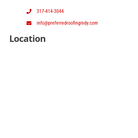
317-414-3044
info@preferredroofingindy.com
Location